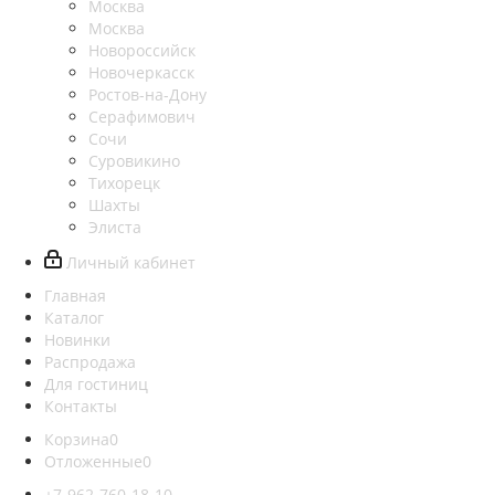
Москва
Москва
Новороссийск
Новочеркасск
Ростов-на-Дону
Серафимович
Сочи
Суровикино
Тихорецк
Шахты
Элиста
Личный кабинет
Главная
Каталог
Новинки
Распродажа
Для гостиниц
Контакты
Корзина
0
Отложенные
0
+7-962-760-18-10