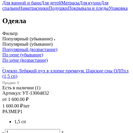
Для ванной и бани
Для детей
Матрасы
Для кухни
Для
спальни
Наматрасники
Подушки
Покрывала и пледы
Упаковка
Одеяла
Фильтр
Популярный (убывание)
Популярный (убывание)
Популярный (возрастание)
По цене (убывание)
По цене (возрастание)
Одеяло Лебяжий пух в хлопке премиум. Царские сны ОЛПхл
(1,5 сп)
Продано: 0
Есть в наличии (1)
Артикул: УТ-13004832
от
1 600.00 ₽
1 600.00
₽
/шт
РАЗМЕР1
1,5 сп
-
+