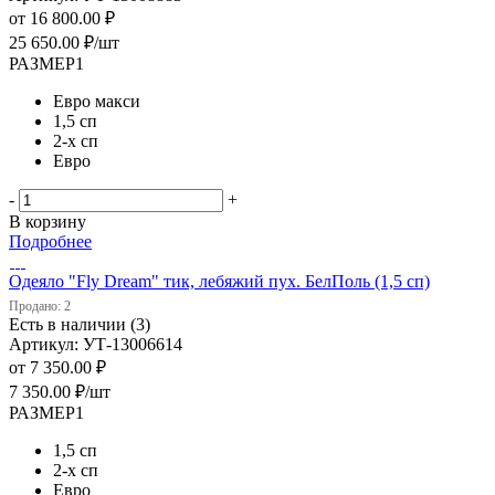
от
16 800.00 ₽
25 650.00
₽
/шт
РАЗМЕР1
Евро макси
1,5 сп
2-х сп
Евро
-
+
В корзину
Подробнее
Одеяло "Fly Dream" тик, лебяжий пух. БелПоль (1,5 сп)
Продано: 2
Есть в наличии (3)
Артикул: УТ-13006614
от
7 350.00 ₽
7 350.00
₽
/шт
РАЗМЕР1
1,5 сп
2-х сп
Евро