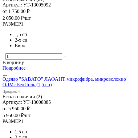
Артикул: УТ-13005092
от
1 750.00 ₽
2 050.00
₽
/шт
РАЗМЕР1
1,5 сп
2-х сп
Евро
-
+
В корзину
Подробнее
Одеяло "SABATO" ЛАФАНТ микрофибра, микроволокно
ОЛМс БелПоль (1,5 сп)
Продано: 4
Есть в наличии (2)
Артикул: УТ-13008885
от
5 950.00 ₽
5 950.00
₽
/шт
РАЗМЕР1
1,5 сп
2-х сп