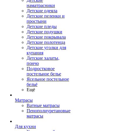
Детские
наматрасники
Детские одеяла
Детские пеленки и
простыни
Детские пледы
Детские подушки
Детские покрывала
Детские полотенца
Детские уголки для
купания
Детские халаты,
пончо
Подростковое
постельное белье
Ясельное постельное
бельё
Ещё
Матрасы
Ватные матрасы
Пенополиуретановые
матрасы
Для кухни