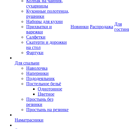
Колпак на чайник,
сухарницы
Кухонные полотенца,
рушники
Наборы для кухни
Для
Прихватки и
Новинки
Распродажа
гостин
варежки
Салфетки
Скатерти и дорожки
на стол
Фартуки
Для спальни
Наволочка
Наперники
Пододеяльник
Постельное бельё
Однотонное
Цветное
Простынь без
резинки
Простынь на резинке
Наматрасники