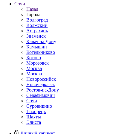
Сочи
Назад
Города
Волгоград
Волжский
Астрахань
Знаменск
Калач на Дону
Камышин
Котельниково
Котово
Морозовск
Москва
Москва
Новороссийск
Новочеркасск
Ростов-на-Дону
Серафимович
Сочи
Суровикино
Тихорецк
Шахты
Элиста
Личный кабинет