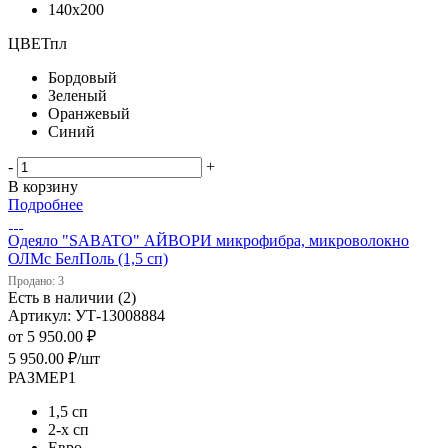
140х200
ЦВЕТпл
Бордовый
Зеленый
Оранжевый
Синий
-
+
В корзину
Подробнее
Одеяло "SABATO" АЙВОРИ микрофибра, микроволокно
ОЛМс БелПоль (1,5 сп)
Продано: 3
Есть в наличии (2)
Артикул: УТ-13008884
от
5 950.00 ₽
5 950.00
₽
/шт
РАЗМЕР1
1,5 сп
2-х сп
Евро