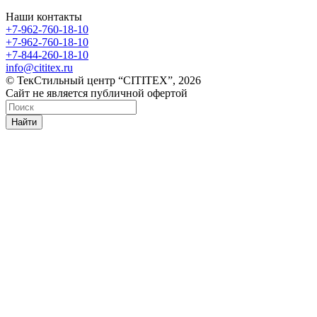
Наши контакты
+7-962-760-18-10
+7-962-760-18-10
+7-844-260-18-10
info@cititex.ru
© ТекСтильный центр “CITITEX”, 2026
Сайт не является публичной офертой
Найти