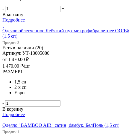
-
+
В корзину
Подробнее
Одеяло облегченное Лебяжий пух микрофибра летнее ООЛФ
(1,5 сп)
Продано: 3
Есть в наличии (20)
Артикул: УТ-13005086
от
1 470.00 ₽
1 470.00
₽
/шт
РАЗМЕР1
1,5 сп
2-х сп
Евро
-
+
В корзину
Подробнее
Одеяло "BAMBOO AIR" сатин, бамбук. БелПоль (1,5 сп)
Продано: 1