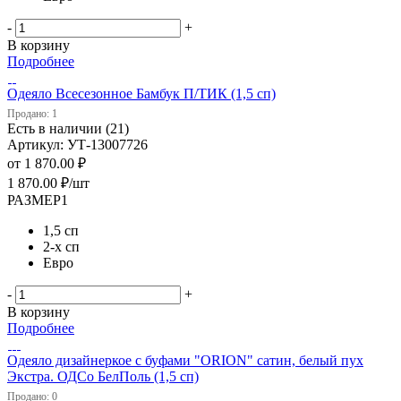
-
+
В корзину
Подробнее
Одеяло Всесезонное Бамбук П/ТИК (1,5 сп)
Продано: 1
Есть в наличии (21)
Артикул: УТ-13007726
от
1 870.00 ₽
1 870.00
₽
/шт
РАЗМЕР1
1,5 сп
2-х сп
Евро
-
+
В корзину
Подробнее
Одеяло дизайнеркое с буфами "ORION" сатин, белый пух
Экстра. ОДСо БелПоль (1,5 сп)
Продано: 0