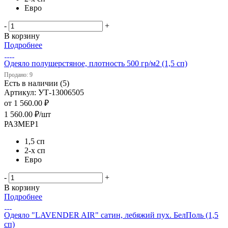
Евро
-
+
В корзину
Подробнее
Одеяло полушерстяное, плотность 500 гр/м2 (1,5 сп)
Продано: 9
Есть в наличии (5)
Артикул: УТ-13006505
от
1 560.00 ₽
1 560.00
₽
/шт
РАЗМЕР1
1,5 сп
2-х сп
Евро
-
+
В корзину
Подробнее
Одеяло "LAVENDER AIR" сатин, лебяжий пух. БелПоль (1,5
сп)