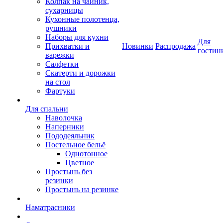
Колпак на чайник,
сухарницы
Кухонные полотенца,
рушники
Наборы для кухни
Для
Прихватки и
Новинки
Распродажа
гостин
варежки
Салфетки
Скатерти и дорожки
на стол
Фартуки
Для спальни
Наволочка
Наперники
Пододеяльник
Постельное бельё
Однотонное
Цветное
Простынь без
резинки
Простынь на резинке
Наматрасники