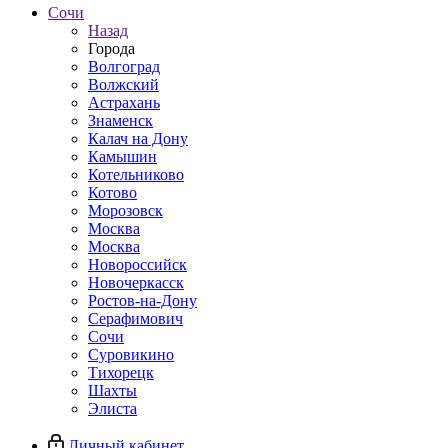
Сочи
Назад
Города
Волгоград
Волжский
Астрахань
Знаменск
Калач на Дону
Камышин
Котельниково
Котово
Морозовск
Москва
Москва
Новороссийск
Новочеркасск
Ростов-на-Дону
Серафимович
Сочи
Суровикино
Тихорецк
Шахты
Элиста
Личный кабинет