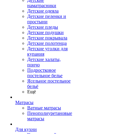
Детские
наматрасники
Детские одеяла
Детские пеленки и
простыни
Детские пледы
Детские подушки
Детские покрывала
Детские полотенца
Детские уголки для
купания
Детские халаты,
пончо
Подростковое
постельное белье
Ясельное постельное
бельё
Ещё
Матрасы
Ватные матрасы
Пенополиуретановые
матрасы
Для кухни