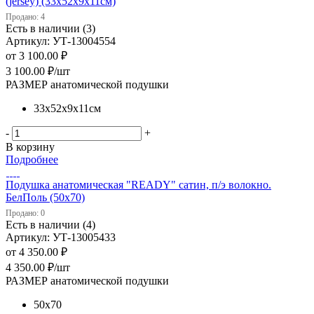
(jersey) (33х52х9х11см)
Продано: 4
Есть в наличии (3)
Артикул: УТ-13004554
от
3 100.00 ₽
3 100.00
₽
/шт
РАЗМЕР анатомической подушки
33х52х9х11см
-
+
В корзину
Подробнее
Подушка анатомическая "READY" сатин, п/э волокно.
БелПоль (50х70)
Продано: 0
Есть в наличии (4)
Артикул: УТ-13005433
от
4 350.00 ₽
4 350.00
₽
/шт
РАЗМЕР анатомической подушки
50х70