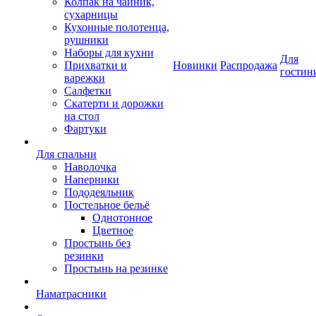
Колпак на чайник,
сухарницы
Кухонные полотенца,
рушники
Наборы для кухни
Для
Прихватки и
Новинки
Распродажа
гостин
варежки
Салфетки
Скатерти и дорожки
на стол
Фартуки
Для спальни
Наволочка
Наперники
Пододеяльник
Постельное бельё
Однотонное
Цветное
Простынь без
резинки
Простынь на резинке
Наматрасники