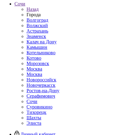
Сочи
Назад
Города
Волгоград
Волжский
Астрахань
Знаменск
Калач на Дону
Камышин
Котельниково
Котово
Морозовск
Москва
Москва
Новороссийск
Новочеркасск
Ростов-на-Дону
Серафимович
Сочи
Суровикино
Тихорецк
Шахты
Элиста
Личный кабинет