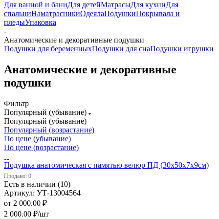
Для ванной и бани
Для детей
Матрасы
Для кухни
Для
спальни
Наматрасники
Одеяла
Подушки
Покрывала и
пледы
Упаковка
-
Анатомические и декоративные подушки
Подушки для беременных
Подушки для сна
Подушки игрушки
Анатомические и декоративные
подушки
Фильтр
Популярный (убывание)
Популярный (убывание)
Популярный (возрастание)
По цене (убывание)
По цене (возрастание)
Подушка анатомическая с памятью велюр ПД (30х50х7х9см)
Продано: 0
Есть в наличии (10)
Артикул: УТ-13004564
от
2 000.00 ₽
2 000.00
₽
/шт