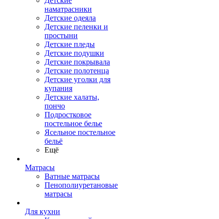
Детские
наматрасники
Детские одеяла
Детские пеленки и
простыни
Детские пледы
Детские подушки
Детские покрывала
Детские полотенца
Детские уголки для
купания
Детские халаты,
пончо
Подростковое
постельное белье
Ясельное постельное
бельё
Ещё
Матрасы
Ватные матрасы
Пенополиуретановые
матрасы
Для кухни